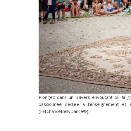
Plongez dans un univers envoûtant où la grâce ancestrale rencontre l’énergie vibrante de la danse orientale tribale. Tribal Valley est une association
passionnée dédiée à l’enseignement et 
(FatChanceBellyDance®).