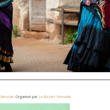
ikiristan
. Organisé par
La Bizzart Nomade
.