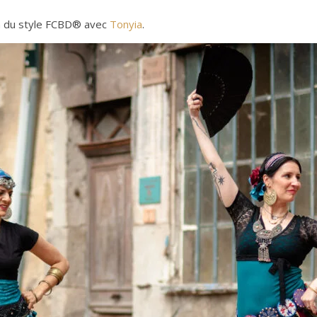
ion du style FCBD® avec
Tonyia
.