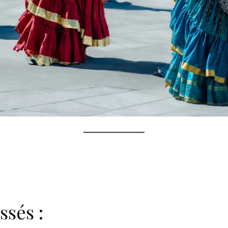
sés :